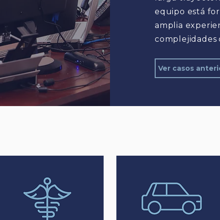
equipo está fo
amplia experie
complejidades
Ver casos anteri