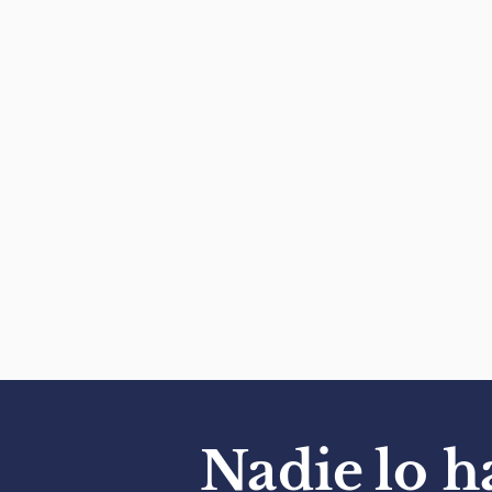
Nadie
lo h