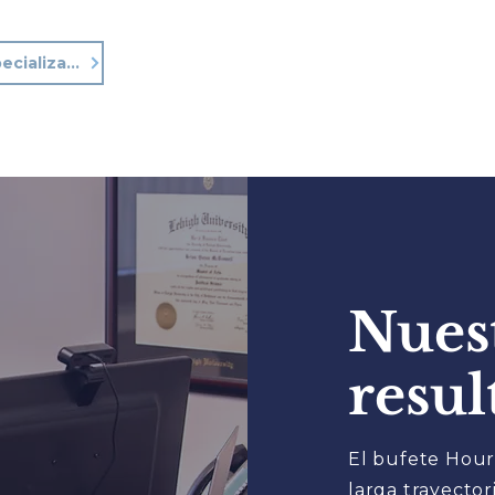
Conozca a nuestros abogados especializados en lesiones personales.
Nues
resul
El bufete Hour
larga trayector