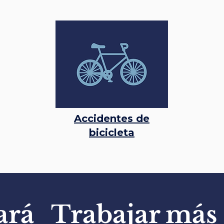
Accidentes de
bicicleta
ará
Trabajar
más 