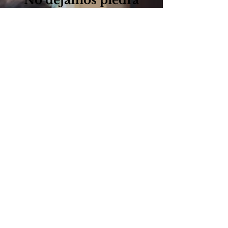
No dejamos piedra
sin remover.
Fundada en la década de
1940, el lema de la firma,
"Nadie trabajará más duro
para usted®", se basa en
nuestra convicción
fundamental de que el
trabajo duro y la
preparación son las claves
del éxito en los tribunales.
Conozca a nuestro equipo
Vea nuestros resultados
Hablemos.