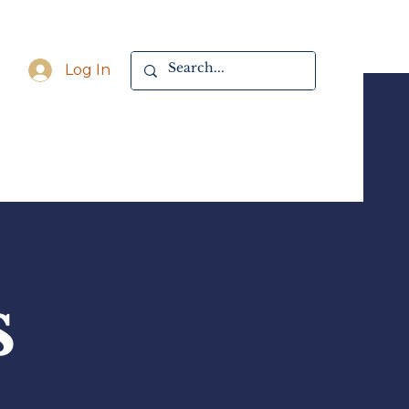
Log In
s