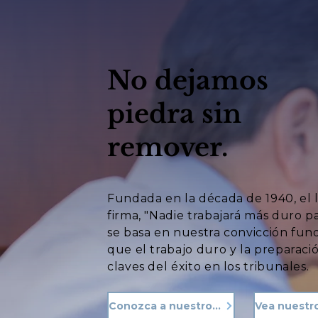
No dejamos
piedra sin
remover.
Fundada en la década de 1940, el 
firma, "Nadie trabajará más duro p
se basa en nuestra convicción fu
que el trabajo duro y la preparació
claves del éxito en los tribunales.
Conozca a nuestro equipo