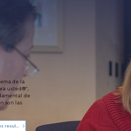
lema de la
ara usted®",
ndamental de
n son las
Vea nuestros resultados