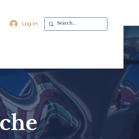
Log In
oche