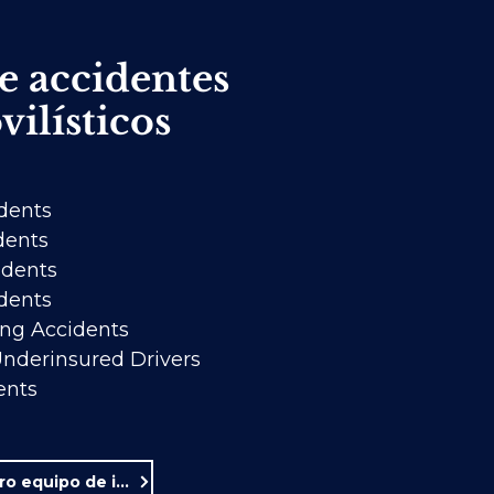
e accidentes
ilísticos
dents
dents
idents
dents
ing Accidents
Underinsured Drivers
ents
Conozca a nuestro equipo de investigación de accidentes automovilísticos.