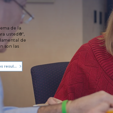
lema de la
ara usted®",
ndamental de
n son las
Vea nuestros resultados