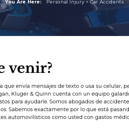
You Are Here:
Personal Injury
>
Car Accidents
e venir?
ona que envía mensajes de texto o usa su celular, p
rigan, Kluger & Quinn cuenta con un equipo gala
istos para ayudarle. Somos
abogados de accidentes
ados. Sabemos exactamente por lo que está pasa
tes automovilísticos como usted con gastos médic