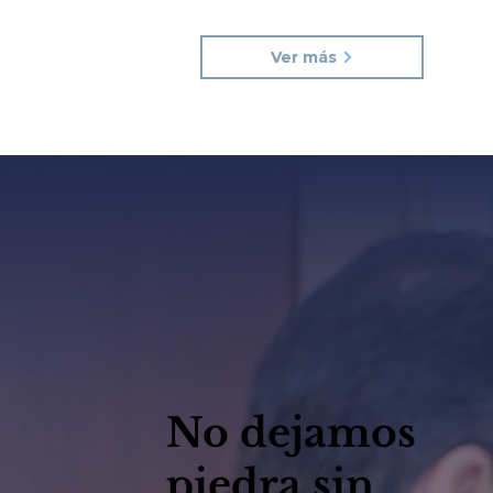
Ver más
No dejamos
piedra sin