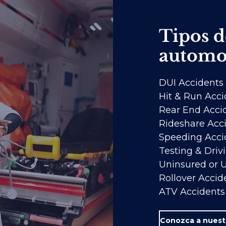
Tipos d
automov
DUI Accidents
Hit & Run Acci
Rear End Acci
Rideshare Acc
Speeding Acci
Testing & Driv
Uninsured or 
Rollover Accid
ATV Accidents