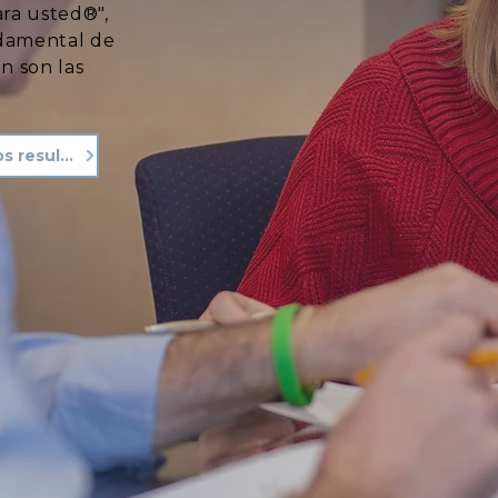
ara usted®",
ndamental de
n son las
Vea nuestros resultados