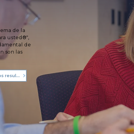
lema de la
ara usted®",
ndamental de
n son las
Vea nuestros resultados