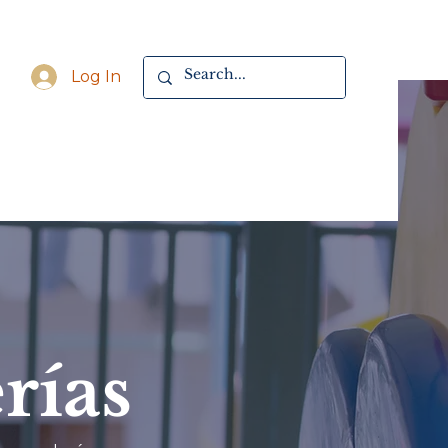
Log In
rías