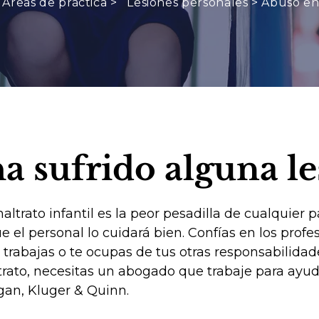
Áreas de práctica >
Lesiones personales
>
Abuso en
ha sufrido alguna le
altrato infantil es la peor pesadilla de cualquier
e el personal lo cuidará bien. Confías en los profe
 trabajas o te ocupas de tus otras responsabilida
rato, necesitas un abogado que trabaje para ayuda
gan, Kluger & Quinn.