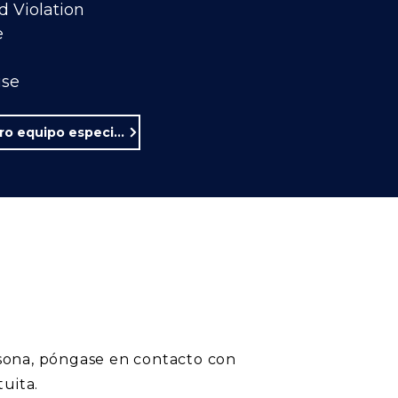
d Violation
e
use
Conozca a nuestro equipo especializado en casos de abuso en guarderías.
rsona, póngase en contacto con
uita.