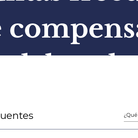
e compens
laboral
cuentes