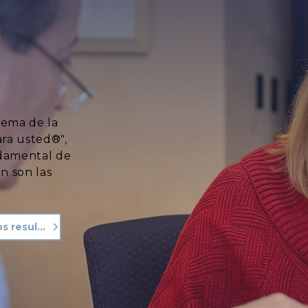
lema de la
ara usted®",
ndamental de
n son las
Vea nuestros resultados