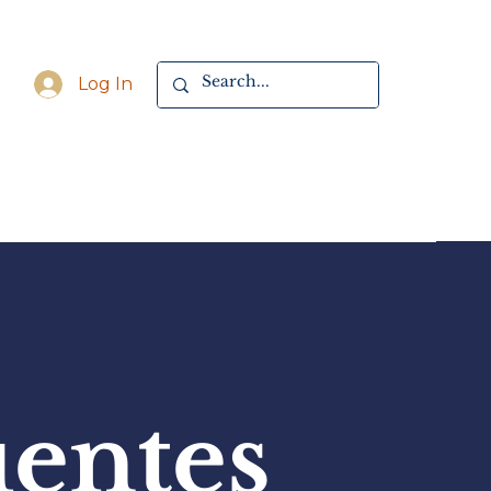
Log In
uentes