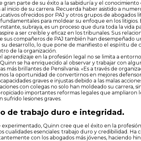
 gran parte de su éxito a la sabiduría y el conocimiento
 al inicio de su carrera. Recuerda haber asistido a numer
ativos ofrecidos por PAJ y otros grupos de abogados lit
fundamentales para moldear su enfoque en los litigios. 
nstante, subraya, es un proceso que dura toda la vida p
pire a ser creíble y eficaz en los tribunales. Sus relaci
e sus compañeros de PAJ también han desempeñado u
su desarrollo, lo que pone de manifiesto el espíritu de 
tro de la organización.
l aprendizaje en la profesión legal no se limita a entorno
 Quinn se ha enriquecido al observar y trabajar con algu
as más brillantes de Pensilvania. «Es a través de organi
os la oportunidad de convertirnos en mejores defenso
scapacidades graves e injustas debido a las malas acciones
laciones con colegas no solo han moldeado su carrera, s
ropiciado importantes reformas legales que ampliaron 
 sufrido lesiones graves.
o de trabajo duro e integridad.
 experimentado, Quinn cree que el éxito en la profesión
s cualidades esenciales: trabajo duro y credibilidad. Ha
stantemente con los abogados más jóvenes, haciendo hi