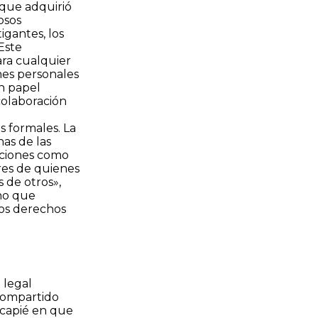
 que adquirió
osos
igantes, los
Este
ara cualquier
ones personales
n papel
colaboración
s formales. La
nas de las
zaciones como
res de quienes
 de otros»,
ino que
los derechos
 legal
 compartido
ncapié en que