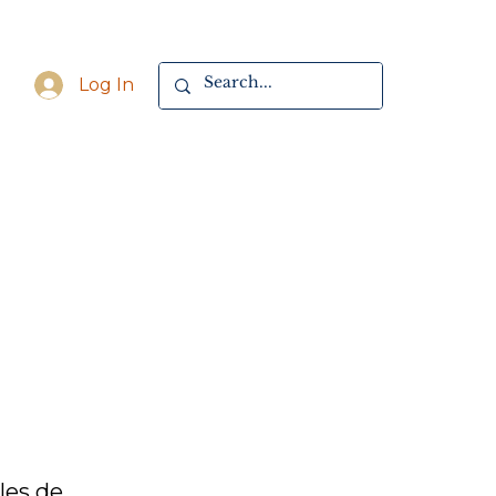
Log In
les de