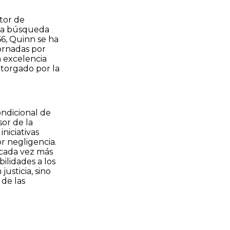
tor de
 la búsqueda
66, Quinn se ha
ornadas por
a excelencia
 otorgado por la
ondicional de
sor de la
niciativas
r negligencia.
 cada vez más
bilidades a los
usticia, sino
 de las