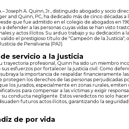
 Joseph A. Quinn, Jr., distinguido abogado y socio direc
ger and Quinn, PC, ha dedicado más de cinco décadas a
. Desde que fue admitido en el colegio de abogados en 19
 defender a las personas cuyas vidas se han visto trast
ales y actos ilícitos. Su arduo trabajo y su dedicación a l
 valido el prestigioso título de "Campeón de la Justicia",
usticia de Pensilvania (PAJ).
e servicio a la justicia
su trayectoria profesional, Quinn ha sido un miembro inc
sus esfuerzos por fortalecer la justicia civil. Como defen
n subraya la importancia de respaldar financieramente las i
ue protegen los derechos de las personas perjudicadas po
que los jurados, especialmente en zonas rurales, emiten
ificativos para compensar a las víctimas y exigir responsa
r su conducta negligente. Estos veredictos no solo hacen j
suaden futuros actos ilícitos, garantizando la seguridad
diz de por vida