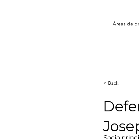
Áreas de pr
< Back
Defen
Josep
Socio princi