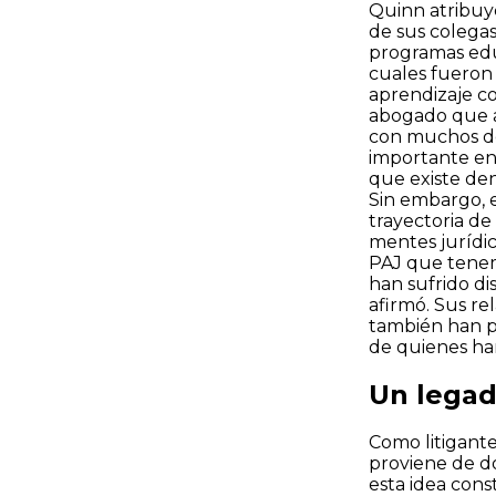
Quinn atribuye
de sus colegas
programas educ
cuales fueron 
aprendizaje co
abogado que as
con muchos d
importante en 
que existe den
Sin embargo, e
trayectoria de
mentes jurídic
PAJ que tenem
han sufrido di
afirmó. Sus re
también han p
de quienes han
Un legad
Como litigante
proviene de do
esta idea con