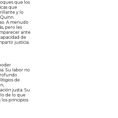
nfoques que los
icas que
illante y lo
a Quinn.
toso. A menudo
s, pero les
Comparecer ante
 capacidad de
artir justicia.
 poder
ia. Su labor no
 profundo
itigios de
n,
ción justa. Su
plo de lo que
os principios