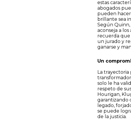
estas caracter
abogados pueda
pueden hacer q
brillante sea i
Según Quinn, l
aconseja a lo
recuerda que l
un jurado y re
ganarse y mant
Un compromis
La trayectoria
transformador d
solo le ha val
respeto de sus
Hourigan, Klu
garantizando q
legado, forjad
se puede logr
de la justicia.