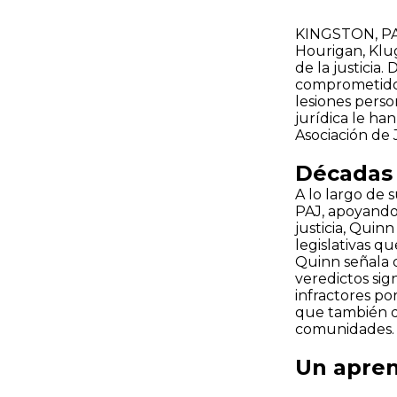
KINGSTON, PA –
Hourigan, Klu
de la justicia
comprometido a
lesiones person
jurídica le han
Asociación de J
Décadas d
A lo largo de 
PAJ, apoyando 
justicia, Quin
legislativas q
Quinn señala 
veredictos sign
infractores po
que también di
comunidades.
Un apren