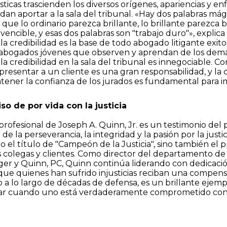
ísticas trascienden los diversos orígenes, apariencias y e
n aportar a la sala del tribunal. «Hay dos palabras mág
ue lo ordinario parezca brillante, lo brillante parezca br
nvencible, y esas dos palabras son "trabajo duro"», explic
a credibilidad es la base de todo abogado litigante exi
s abogados jóvenes que observen y aprendan de los demá
a credibilidad en la sala del tribunal es innegociable. 
presentar a un cliente es una gran responsabilidad, y la
ener la confianza de los jurados es fundamental para imp
o de por vida con la justicia
 profesional de Joseph A. Quinn, Jr. es un testimonio del
e la perseverancia, la integridad y la pasión por la justic
ido el título de "Campeón de la Justicia", sino también el
 colegas y clientes. Como director del departamento de l
ger y Quinn, PC, Quinn continúa liderando con dedicació
ue quienes han sufrido injusticias reciban una compensa
o a lo largo de décadas de defensa, es un brillante ejem
ar cuando uno está verdaderamente comprometido con l