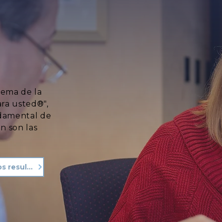
lema de la
ara usted®",
ndamental de
n son las
Vea nuestros resultados