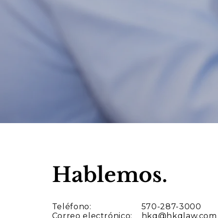
Hablemos.
Teléfono:
570-287-3000
Correo electrónico:
hkq@hkqlaw.com