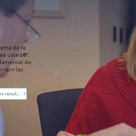
lema de la
ara usted®",
ndamental de
n son las
Vea nuestros resultados