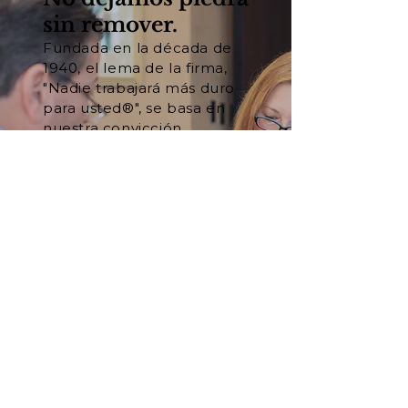
sin remover.
Fundada en la década de
1940, el lema de la firma,
"Nadie trabajará más duro
para usted®", se basa en
nuestra convicción
fundamental de que el
trabajo duro y la
preparación son las claves
del éxito en los tribunales.
Conozca a nuestro equipo
Vea nuestros resultados
Hablemos.