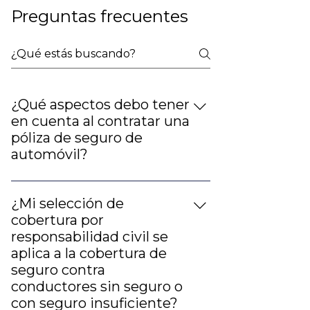
Preguntas frecuentes
¿Qué aspectos debo tener
en cuenta al contratar una
póliza de seguro de
automóvil?
En primer lugar, uno de los
aspectos que debe considerar al
¿Mi selección de
contratar un seguro de auto es la
cobertura por
opción de "cobertura total". Si
responsabilidad civil se
puede ampliar su presupuesto para
aplica a la cobertura de
contratar una cobertura total en
seguro contra
lugar de una cobertura limitada,
conductores sin seguro o
hágalo. La cobertura limitada
con seguro insuficiente?