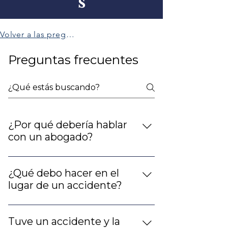
s
Volver a las preguntas frecuentes
Preguntas frecuentes
¿Por qué debería hablar
con un abogado?
Los abogados de HKQ cuentan con
décadas de experiencia en la
¿Qué debo hacer en el
tramitación de reclamaciones por
lugar de un accidente?
accidentes automovilísticos. El
En primer lugar, no abandone el
seguro de automóvil, y su
lugar del accidente. Asegúrese de
aplicación en caso de lesiones en un
Tuve un accidente y la