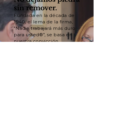
sin remover.
Fundada en la década de
1940, el lema de la firma,
"Nadie trabajará más duro
para usted®", se basa en
nuestra convicción
fundamental de que el
trabajo duro y la
preparación son las claves
del éxito en los tribunales.
Conozca a nuestro equipo
Vea nuestros resultados
Hablemos.