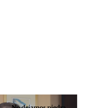
general, si sus facturas médicas
superan la cantidad cubierta por su
seguro de auto, debe consultar con
su aseguradora de salud, que
podría cubrir los gastos restantes.
Sin embargo, su aseguradora de
salud podría posteriormente
reclamar el reembolso de cualquier
indemnización que usted obtenga
mediante un litigio contra la parte
responsable. Esto se conoce como
subrogación.
No dejamos piedra